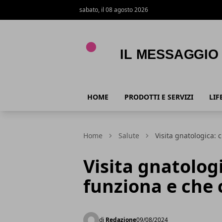
sabato, il 08 agosto 2026
Il Messaggio
HOME
PRODOTTI E SERVIZI
LIF
Home
Salute
Visita gnatologica: 
Visita gnatolog
funziona e che 
di
Redazione
09/08/2024