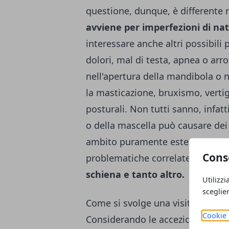
questione, dunque, è differente r
avviene per imperfezioni di na
interessare anche altri possibili 
dolori,
mal di testa
, apnea o arro
nell'apertura della mandibola o 
la masticazione, bruxismo, vertig
posturali. Non tutti sanno, infat
o della mascella può causare dei
ambito puramente estetico o leg
Cons
problematiche correlate, con poss
schiena e tanto altro.
Utilizzi
sceglie
Come si svolge una visita gnatolo
Cookie 
Considerando le accezioni della