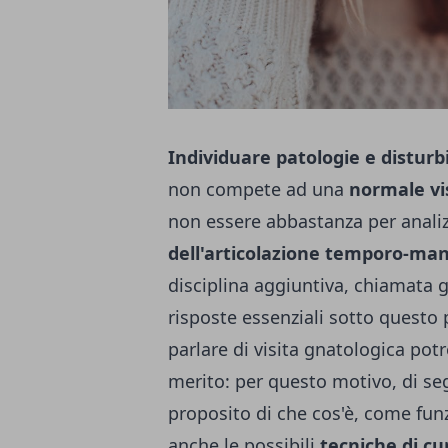
Individuare patologie e disturb
non compete ad una
normale vis
non essere abbastanza per anali
dell'articolazione temporo-ma
disciplina aggiuntiva, chiamata 
risposte essenziali sotto questo 
parlare di visita gnatologica po
merito: per questo motivo, di seg
proposito di che cos'è, come fun
anche le possibili
tecniche di cu