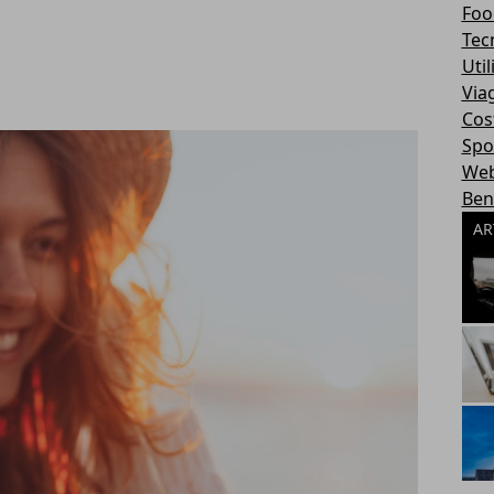
Foo
Tec
Util
Via
Cos
Spo
We
Ben
AR