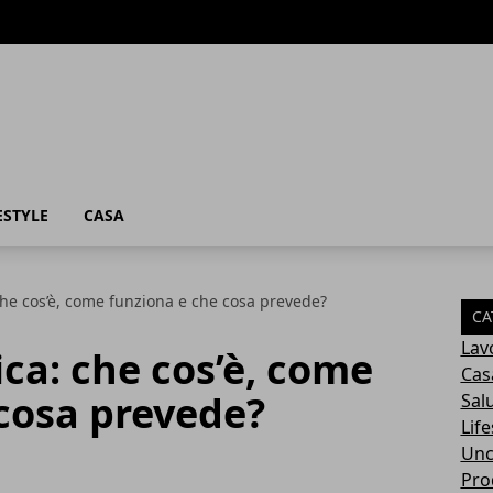
ESTYLE
CASA
che cos’è, come funziona e che cosa prevede?
CA
Lav
ica: che cos’è, come
Cas
cosa prevede?
Sal
Life
Unc
Prod