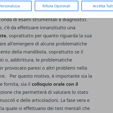
ome si svolge una visita gnatologica.
Personalizza
Rifiuta Opzionali
Accetta Tut
e fasi fondamentali: una prima di anamnesi
conda di esami strumentali e diagnostici.
, c'è da effettuare innanzitutto una
nte
, soprattutto per quanto riguarda la sua
are all'emergere di alcune problematiche
nto della mandibola, soprattutto se il
ti o, addirittura, le problematiche
r provocato paresi o altri problemi nella
e. Per questo motivo, è importante sia la
fornita, sia il
colloquio orale con il
spezione che permetterà di valutare lo stato
muscoli e delle articolazioni. La fase vera e
lla quale si effettuano dei test mentali che