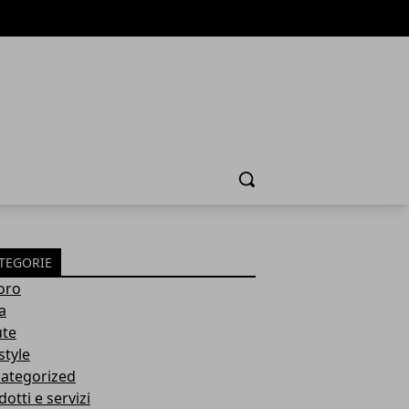
Cerca
TEGORIE
oro
a
ute
style
ategorized
otti e servizi