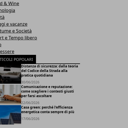
d & Wine
nologia
ità
ggi e vacanze
tume e Società
rt e Tempo libero
b
essere
TICOLI POPOLARI
Distanza di sicurezza: dalla teoria
del Codice della Strada alla
pratica quotidiana
30/06/2026
Comunicazione e reputazione:
come scegliere i contesti giusti
per farsi ascoltare
22/06/2026
Casa green: perché l'efficienza
energetica conta sempre di più
17/06/2026