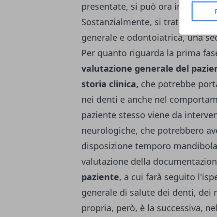
presentate, si può ora indicare
c
Sostanzialmente, si tratta di du
generale e odontoiatrica, una se
Per quanto riguarda la prima fase
valutazione generale del pazie
storia clinica,
che potrebbe port
nei denti e anche nel comportame
paziente stesso viene da interven
neurologiche, che potrebbero ave
disposizione temporo mandibolar
valutazione della documentazione 
paziente
, a cui farà seguito l'i
generale di salute dei denti, dei 
propria, però, è la successiva, ne