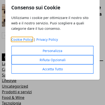
Consenso sui Cookie
Pisa, Siena, Lucca e Firenze: dove
dormire e cosa vedere in Toscana
Utilizziamo i cookie per ottimizzare il nostro sito
Redazione
- 25 giu 2018
web e il nostro servizio. Puoi scegliere a quali
categorie dare il tuo consenso.
Articolo Successivo
Cookie Policy
|
Privacy Policy
Personalizza
CATEGORIE
Rifiuta Opzionali
Lavoro
Accetta Tutto
Casa
Salute
Lifestyle
Uncategorized
Prodotti e servizi
Food & Wine
Tecnologia