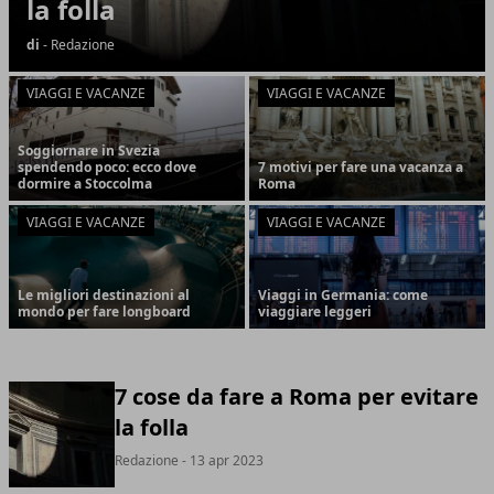
la folla
di
- Redazione
VIAGGI E VACANZE
VIAGGI E VACANZE
Soggiornare in Svezia
spendendo poco: ecco dove
7 motivi per fare una vacanza a
dormire a Stoccolma
Roma
VIAGGI E VACANZE
VIAGGI E VACANZE
Le migliori destinazioni al
Viaggi in Germania: come
mondo per fare longboard
viaggiare leggeri
7 cose da fare a Roma per evitare
la folla
Redazione
- 13 apr 2023