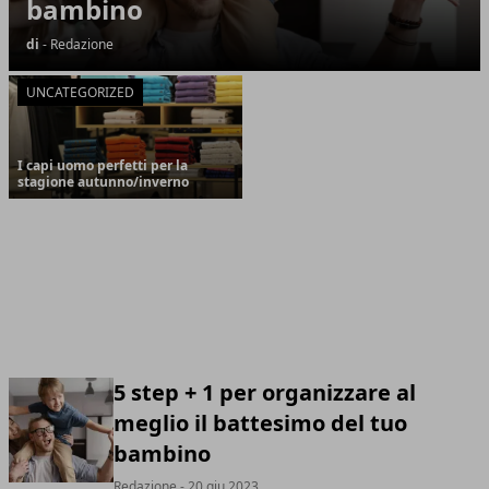
bambino
di
- Redazione
UNCATEGORIZED
I capi uomo perfetti per la
stagione autunno/inverno
5 step + 1 per organizzare al
meglio il battesimo del tuo
bambino
Redazione
- 20 giu 2023