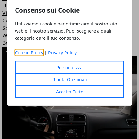
Utilità
Consenso sui Cookie
Viaggi e vacanze
Costume e Società
Utilizziamo i cookie per ottimizzare il nostro sito
Sport e Tempo libero
web e il nostro servizio. Puoi scegliere a quali
Web
categorie dare il tuo consenso.
Benessere
ARTICOLI POPOLARI
Cookie Policy
|
Privacy Policy
Personalizza
Rifiuta Opzionali
Accetta Tutto