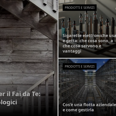
PRODOTTI E SERVIZI
Sigarette elettroniche us
e getta: che cosa sono, a
che cosa servono e
vantaggi
PRODOTTI E SERVIZI
r il Fai da Te:
ologici
Cos'è una flotta aziendale
e come gestirla