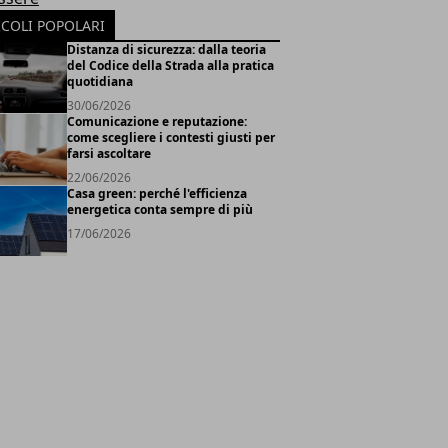
ICOLI POPOLARI
Distanza di sicurezza: dalla teoria
del Codice della Strada alla pratica
quotidiana
30/06/2026
Comunicazione e reputazione:
come scegliere i contesti giusti per
farsi ascoltare
22/06/2026
Casa green: perché l'efficienza
energetica conta sempre di più
17/06/2026