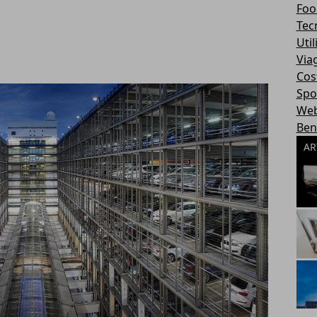
Foo
Tec
Util
Via
Cos
Spo
We
Ben
AR