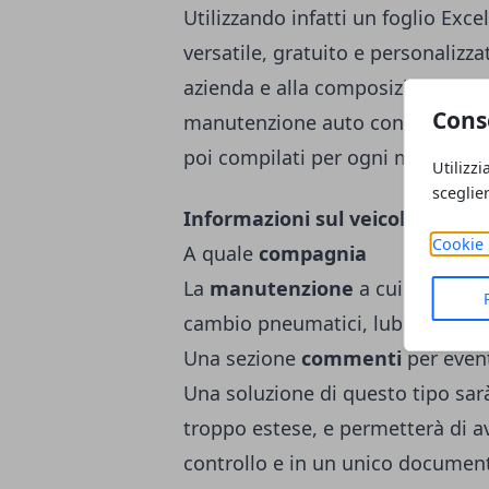
Utilizzando infatti un foglio Exc
versatile, gratuito e personalizza
azienda e alla composizione della
Cons
manutenzione auto con Excel que
poi compilati per ogni mezzo che
Utilizzi
sceglie
Informazioni sul veicolo
: anno,
Cookie 
A quale
compagnia
La
manutenzione
a cui è stata 
cambio pneumatici, lubrificanti, 
Una sezione
commenti
per even
Una soluzione di questo tipo sarà
troppo estese, e permetterà di a
controllo e in un unico documen