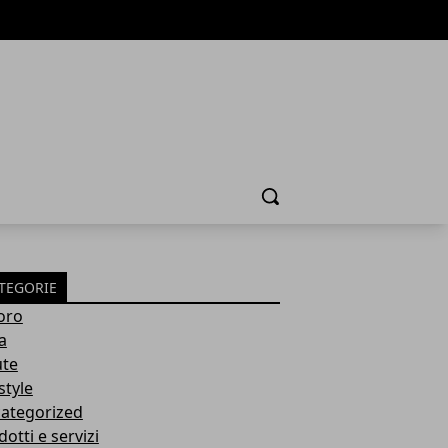
Cerca
TEGORIE
oro
a
ute
style
ategorized
otti e servizi