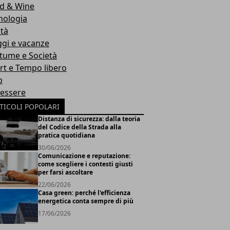
d & Wine
nologia
ità
ggi e vacanze
tume e Società
rt e Tempo libero
b
essere
TICOLI POPOLARI
Distanza di sicurezza: dalla teoria
del Codice della Strada alla
pratica quotidiana
30/06/2026
Comunicazione e reputazione:
come scegliere i contesti giusti
per farsi ascoltare
22/06/2026
Casa green: perché l'efficienza
energetica conta sempre di più
17/06/2026