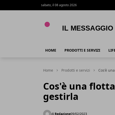
sabato, il 08 agosto 2026
Il Messaggio
HOME
PRODOTTI E SERVIZI
LIF
Home
Prodotti e servizi
Cos'è una
Cos'è una flott
gestirla
di
Redazione
09/02/2023