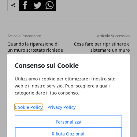
Facebook
Twitter
Whatsapp
Articolo Precedente
Articolo Successivo
Quando la riparazione di
Cosa fare per ripristinare e
un muro scrostato richiede
sistemare un muro
il supporto di un esperto
scrostato
Consenso sui Cookie
Utilizziamo i cookie per ottimizzare il nostro sito
web e il nostro servizio. Puoi scegliere a quali
categorie dare il tuo consenso.
Redazione
Cookie Policy
|
Privacy Policy
Personalizza
Rifiuta Opzionali