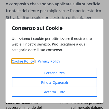
o composito che vengono applicate sulla superficie
frontale del dente per migliorarne l'aspetto estetico.
Si tratta di una soluzione estetica utilizzata per
correggere
difetti
come macchie, fratture,
Consenso sui Cookie
scheggiature. I materiali
principali
utilizzati sono
porcellana o compositi dentali.
Utilizziamo i cookie per ottimizzare il nostro sito
web e il nostro servizio. Puoi scegliere a quali
categorie dare il tuo consenso.
Cookie Policy
|
Privacy Policy
Facebook
Twitter
Whatsapp
Personalizza
Rifiuta Opzionali
Accetta Tutto
Articolo Precedente
Articolo Successivo
Come affrontare con
Come lanciare un prodotto
successo il mondo del
sul mercato italiano