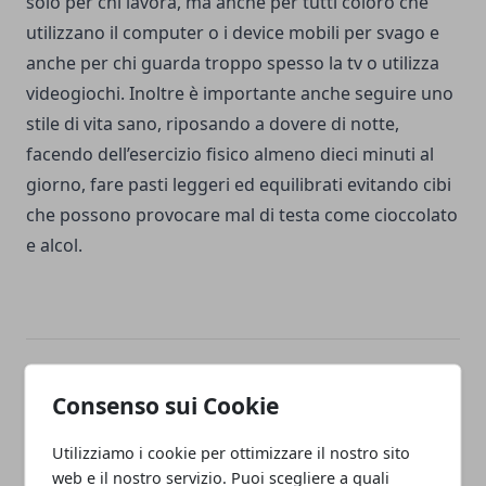
solo per chi lavora, ma anche per tutti coloro che
utilizzano il computer o i device mobili per svago e
anche per chi guarda troppo spesso la tv o utilizza
videogiochi. Inoltre è importante anche seguire uno
stile di vita sano, riposando a dovere di notte,
facendo dell’esercizio fisico almeno dieci minuti al
giorno, fare pasti leggeri ed equilibrati evitando cibi
che possono provocare mal di testa come cioccolato
e alcol.
Facebook
Twitter
Whatsapp
Consenso sui Cookie
Utilizziamo i cookie per ottimizzare il nostro sito
web e il nostro servizio. Puoi scegliere a quali