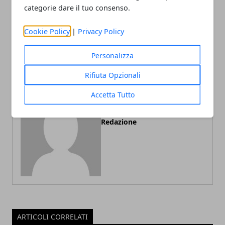
categorie dare il tuo consenso.
Articolo Precedente
Articolo Successivo
Come ottenere il certificato
Chirurgia laser agli occhi è
Cookie Policy
|
Privacy Policy
per il corso di riflessologia
cara?
plantare
Personalizza
Rifiuta Opzionali
Accetta Tutto
Redazione
ARTICOLI CORRELATI