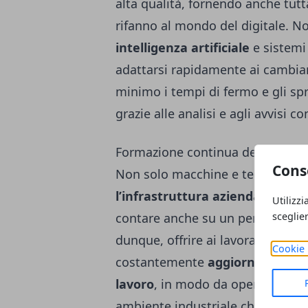
alta qualità, fornendo anche tutt
rifanno al mondo del digitale. N
intelligenza artificiale
e sistemi 
adattarsi rapidamente ai cambiam
minimo i tempi di fermo e gli spre
grazie alle analisi e agli avvisi c
Formazione continua del person
Cons
Non solo macchine e tecnologie a
l’infrastruttura aziendale
e tutt
Utilizzi
contare anche su un
personale 
sceglie
dunque, offrire ai lavoratori tutt
Cookie 
costantemente
aggiornati
sulle 
lavoro
, in modo da operare al meg
ambiente industriale che, come d