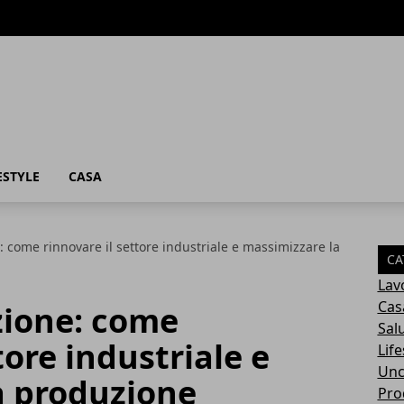
ESTYLE
CASA
: come rinnovare il settore industriale e massimizzare la
CA
Lav
Cas
zione: come
Sal
tore industriale e
Life
Unc
a produzione
Prod