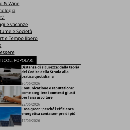
d & Wine
nologia
ità
ggi e vacanze
tume e Società
rt e Tempo libero
b
essere
TICOLI POPOLARI
Distanza di sicurezza: dalla teoria
del Codice della Strada alla
pratica quotidiana
30/06/2026
Comunicazione e reputazione:
come scegliere i contesti giusti
per farsi ascoltare
22/06/2026
Casa green: perché l'efficienza
energetica conta sempre di più
17/06/2026