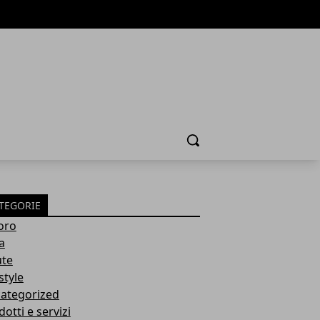
Cerca
TEGORIE
oro
a
ute
style
ategorized
otti e servizi