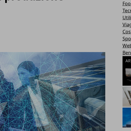
Foo
Tec
Util
Via
Cos
Spo
We
Ben
AR