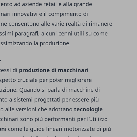
mento ad aziende retail e alla grande
inari innovativi e il compimento di
one consentono alle varie realtà di rimanere
ssimi paragrafi, alcuni cenni utili su come
assimizzando la produzione.
e
cessi di
produzione di macchinari
spetto cruciale per poter migliorare
oduzione. Quando si parla di macchine di
nto a sistemi progettati per essere più
etto alle versioni che adottano
tecnologie
chinari sono più performanti per l’utilizzo
oni
come le
guide lineari motorizzate
di più