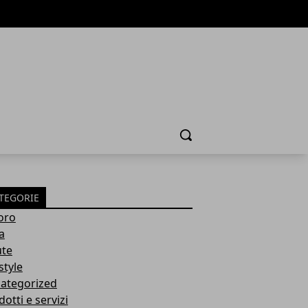
Cerca
TEGORIE
oro
a
ute
style
ategorized
otti e servizi