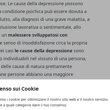
use. Le cause della depressione possono
a condizione psichica può essere dovuta a
utto, alla diagnosi di una grave malattia, a
lusione lavorativa o sentimentale, allo
a un
malessere sviluppatosi con
 senso di insoddisfazione circa la propria
ei casi
le cause della depressione
sono
 individuabili nel vissuto di una persona,
 delle cause di natura prettamente
lcune persone abbiano una maggiore
) ad essere interessate dalla depressione,
enso sui Cookie
i
potrebbe favorire lo svilupparsi di
el caso in cui una persona sia depressa,
amo i cookie per ottimizzare il nostro sito web e il nostro servizio.
e è quello di verificare se fa uso di farmaci
re a quali categorie dare il tuo consenso.