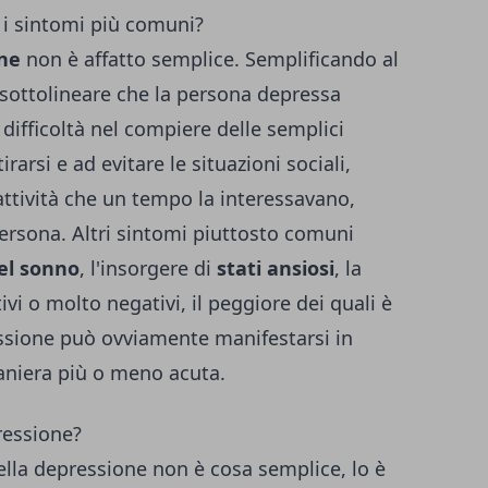
 i sintomi più comuni?
one
non è affatto semplice. Semplificando al
ottolineare che la persona depressa
difficoltà nel compiere delle semplici
rarsi e ad evitare le situazioni sociali,
attività che un tempo la interessavano,
a persona. Altri sintomi piuttosto comuni
del sonno
, l'insorgere di
stati ansiosi
, la
vi o molto negativi, il peggiore dei quali è
essione può ovviamente manifestarsi in
aniera più o meno acuta.
ressione?
della depressione non è cosa semplice, lo è