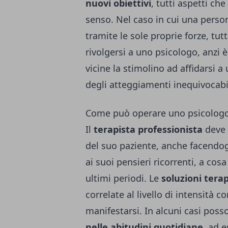
nuovi obiettivi
, tutti aspetti ch
senso. Nel caso in cui una person
tramite le sole proprie forze, tu
rivolgersi a uno psicologo, anzi 
vicine la stimolino ad affidarsi a
degli atteggiamenti inequivocabi
Come può operare uno psicolog
Il
terapista professionista
deve 
del suo paziente, anche facendogl
ai suoi pensieri ricorrenti, a cos
ultimi periodi. Le
soluzioni tera
correlate al livello di intensità 
manifestarsi. In alcuni casi poss
nelle abitudini quotidiane
, ad e