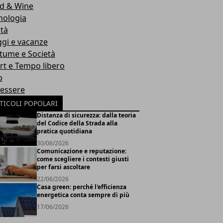
d & Wine
nologia
ità
ggi e vacanze
tume e Società
rt e Tempo libero
b
essere
TICOLI POPOLARI
Distanza di sicurezza: dalla teoria
del Codice della Strada alla
pratica quotidiana
30/06/2026
Comunicazione e reputazione:
come scegliere i contesti giusti
per farsi ascoltare
22/06/2026
Casa green: perché l'efficienza
energetica conta sempre di più
17/06/2026