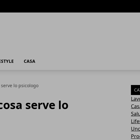
ESTYLE
CASA
 serve lo psicologo
CA
Lav
cosa serve lo
Cas
Sal
Life
Unc
Prod