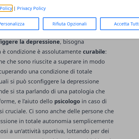
etti collaterali l'insorgere di stati
Policy
|
Privacy Policy
Personalizza
Rifiuta Opzionali
Accetta Tut
 autonomamente?
iggere la depressione
, bisogna
ta è condizione è assolutamente
curabile
:
one che sono riuscite a superare in modo
 recuperando una condizione di totale
 quali si può sconfiggere la depressione
nde si sta parlando di una patologia che
 forme, e
l’aiuto dello
psicologo
in caso di
si cruciale. Ci sono anche delle persone che
ressione in totale autonomia semplicemente
si a un'attività sportiva, lottando per dei