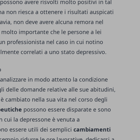
e possono avere risvolti molto positivi in tal
a non riesca a ottenere i risultati auspicati
ttavia, non deve avere alcuna remora nel
è molto importante che le persone a lei
 un professionista nel caso in cui notino
lmente correlati a uno stato depressivo.
o
analizzare in modo attento la condizione
i delle domande relative alle sue abitudini,
a è cambiato nella sua vita nel corso degli
peutiche
possono essere disparate e sono
con cui la depressone è venuta a
ono essere utili dei semplici
cambiamenti
sempio ridurre le ore lavorative, dedicarsi a