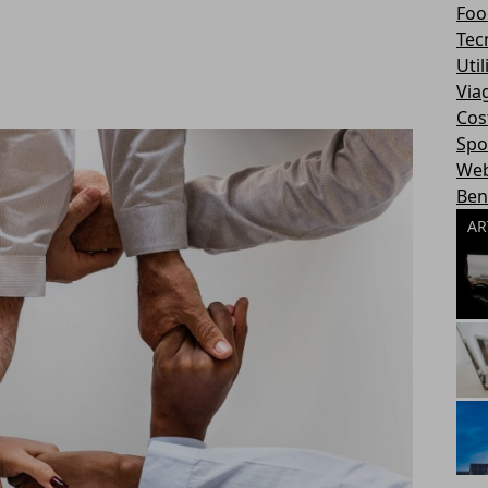
Foo
Tec
Util
Via
Cos
Spo
We
Ben
AR