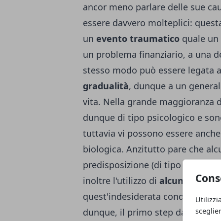
ancor meno parlare delle sue ca
essere davvero molteplici: quest
un
evento traumatico
quale un l
un problema finanziario, a una de
stesso modo può essere legata 
gradualità
, dunque a un generale
vita. Nella grande maggioranza d
dunque di tipo psicologico e sono
tuttavia vi possono essere anche
biologica. Anzitutto pare che a
predisposizione (di tipo genetico
Cons
inoltre l'utilizzo di
alcuni farmac
quest'indesiderata condizione. N
Utilizzi
dunque, il primo step da rispettar
sceglie