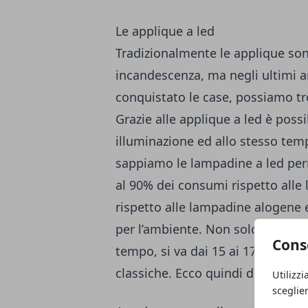
Le applique a led
Tradizionalmente le applique so
incandescenza, ma negli ultimi a
conquistato le case, possiamo tro
Grazie alle applique a led è possi
illuminazione ed allo stesso temp
sappiamo le lampadine a led perm
al 90% dei consumi rispetto all
rispetto alle lampadine alogene
per l’ambiente. Non solo: la dur
Cons
tempo, si va dai 15 ai 17 anni a 
classiche. Ecco quindi degli ottim
Utilizzi
sceglie