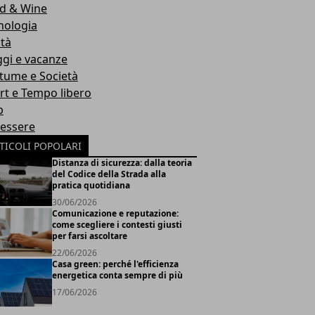
d & Wine
nologia
ità
ggi e vacanze
tume e Società
rt e Tempo libero
b
essere
TICOLI POPOLARI
Distanza di sicurezza: dalla teoria
del Codice della Strada alla
pratica quotidiana
30/06/2026
Comunicazione e reputazione:
come scegliere i contesti giusti
per farsi ascoltare
22/06/2026
Casa green: perché l'efficienza
energetica conta sempre di più
17/06/2026