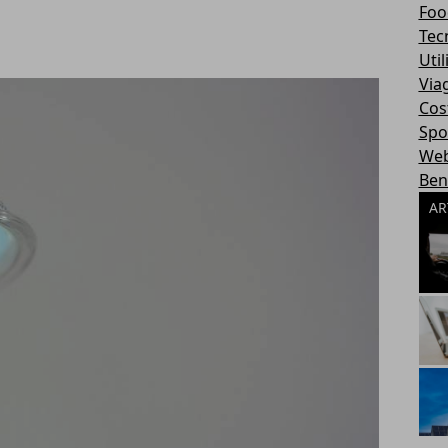
Foo
Tec
Util
Via
Cos
Spo
We
Ben
AR