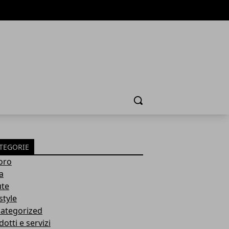
Cerca
TEGORIE
oro
a
ute
style
ategorized
otti e servizi