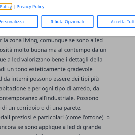
o
Policy
|
Privacy Policy
ono sempre più utilizzate per l’arredo
un tocco di raffinatezza, eleganza e
Personalizza
Rifiuta Opzionali
Accetta Tut
mplice. Possono essere usate sia nella
r la zona living, comunque se sono a led
inosità molto buona ma al contempo da un
e a led valorizzano bene i dettagli della
indi un tono esteticamente gradevole
d da interni possono essere dei tipi più
i abitazione e per ogni tipo di arredo, da
contemporaneo all’industriale. Possono
 di un corridoio o di una parete,
ali preziosi e particolari (come l’ottone), o
 ancora se sono applique a led di grande