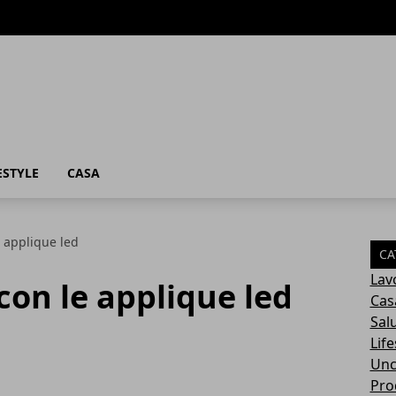
ESTYLE
CASA
 applique led
CA
Lav
on le applique led
Cas
Sal
Life
Unc
Prod