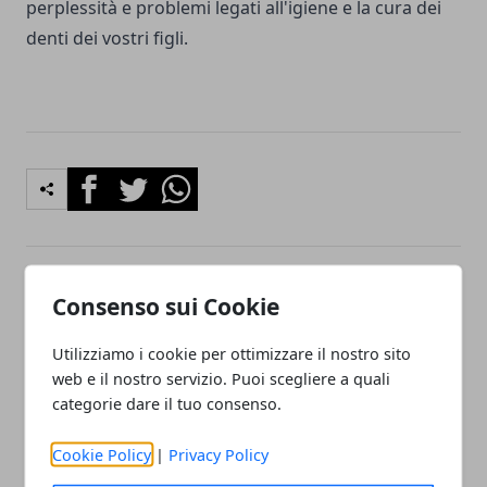
perplessità e problemi legati all'igiene e la cura dei
denti dei vostri figli.
Facebook
Twitter
Whatsapp
Articolo Precedente
Articolo Successivo
Consenso sui Cookie
Emorroidi: i 7 migliori frutti
Come arredare con le
per contrastarle
applique led
Utilizziamo i cookie per ottimizzare il nostro sito
web e il nostro servizio. Puoi scegliere a quali
categorie dare il tuo consenso.
Cookie Policy
|
Privacy Policy