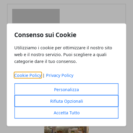
Consenso sui Cookie
Redazione
Utilizziamo i cookie per ottimizzare il nostro sito
web e il nostro servizio. Puoi scegliere a quali
categorie dare il tuo consenso.
Cookie Policy
|
Privacy Policy
Personalizza
ARTICOLI CORRELATI
Rifiuta Opzionali
Accetta Tutto