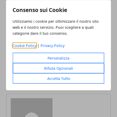
alle diverse esigenze.
Consenso sui Cookie
Utilizziamo i cookie per ottimizzare il nostro sito
web e il nostro servizio. Puoi scegliere a quali
categorie dare il tuo consenso.
Facebook
Twitter
Whatsapp
Cookie Policy
|
Privacy Policy
Personalizza
Articolo Precedente
Articolo Successivo
Rifiuta Opzionali
Extension per le ciglia -
Ville in legno, vantaggi e
modelli, caratteristiche e
svantaggi di questa
Accetta Tutto
prezzi
tipologia di costruzione