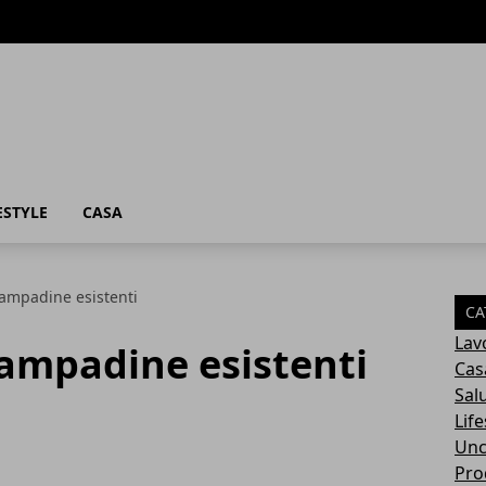
ESTYLE
CASA
 lampadine esistenti
CA
Lav
 lampadine esistenti
Cas
Sal
Life
Unc
Prod