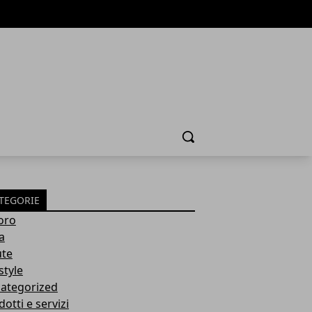
Cerca
TEGORIE
oro
a
ute
style
ategorized
otti e servizi