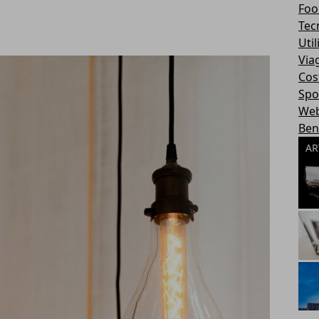
Foo
Tec
Util
Via
Cos
Spo
We
Ben
AR