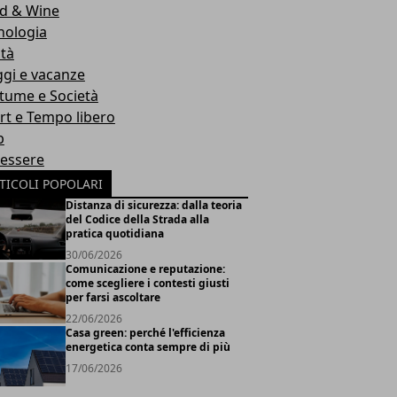
d & Wine
nologia
ità
ggi e vacanze
tume e Società
rt e Tempo libero
b
essere
TICOLI POPOLARI
Distanza di sicurezza: dalla teoria
del Codice della Strada alla
pratica quotidiana
30/06/2026
Comunicazione e reputazione:
come scegliere i contesti giusti
per farsi ascoltare
22/06/2026
Casa green: perché l'efficienza
energetica conta sempre di più
17/06/2026