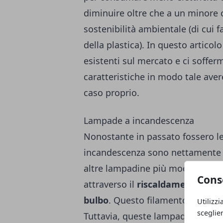
diminuire oltre che a un minore 
sostenibilità ambientale (di cui 
della plastica
). In questo articol
esistenti sul mercato e ci soffe
caratteristiche in modo tale aver
caso proprio.
Lampade a incandescenza
Nonostante in passato fossero le
incandescenza sono nettamente m
altre lampadine più moderne. L
Cons
attraverso il
riscaldamento di un
bulbo
. Questo filamento diventa 
Utilizzi
sceglie
Tuttavia, queste lampade sono no