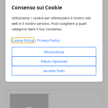
Consenso sui Cookie
Utilizziamo i cookie per ottimizzare il nostro sito
web e il nostro servizio. Puoi scegliere a quali
Facebook
Twitter
Whatsapp
categorie dare il tuo consenso.
Cookie Policy
|
Privacy Policy
Personalizza
Articolo Precedente
Articolo Successivo
Perché San Martino è la
Calcolo dell'adeguamento
Rifiuta Opzionali
festa dei cornuti:
ISTAT sull'assegno di
scopriamolo insieme
mantenimento: quando si
Accetta Tutto
fa e come funziona per gli
arretrati