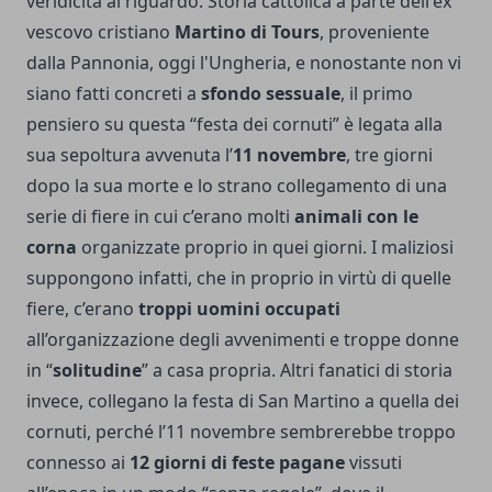
veridicità al riguardo. Storia cattolica a parte dell'ex
vescovo cristiano
Martino di Tours
, proveniente
dalla Pannonia, oggi l'Ungheria, e nonostante non vi
siano fatti concreti a
sfondo sessuale
, il primo
pensiero su questa “festa dei cornuti” è legata alla
sua sepoltura avvenuta l’
11 novembre
, tre giorni
dopo la sua morte e lo strano collegamento di una
serie di fiere in cui c’erano molti
animali con le
corna
organizzate proprio in quei giorni. I maliziosi
suppongono infatti, che in proprio in virtù di quelle
fiere, c’erano
troppi uomini
occupati
all’organizzazione degli avvenimenti e troppe donne
in “
solitudine
” a casa propria. Altri fanatici di storia
invece, collegano la festa di San Martino a quella dei
cornuti, perché l’11 novembre sembrerebbe troppo
connesso ai
12 giorni di feste pagane
vissuti