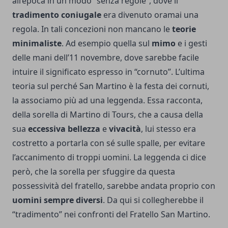
all’epoca in un modo “senza regole”, dove il
tradimento coniugale
era divenuto oramai una
regola. In tali concezioni non mancano le
teorie
minimaliste
. Ad esempio quella sul
mimo
e i gesti
delle mani dell’11 novembre, dove sarebbe facile
intuire il significato espresso in “cornuto”. L’ultima
teoria sul perché San Martino è la festa dei cornuti,
la associamo più ad una leggenda. Essa racconta,
della sorella di Martino di Tours, che a causa della
sua
eccessiva bellezza
e
vivacità
, lui stesso era
costretto a portarla con sé sulle spalle, per evitare
l’accanimento di troppi uomini. La leggenda ci dice
però, che la sorella per sfuggire da questa
possessività del fratello, sarebbe andata proprio con
uomini sempre diversi
. Da qui si collegherebbe il
“tradimento” nei confronti del Fratello San Martino.