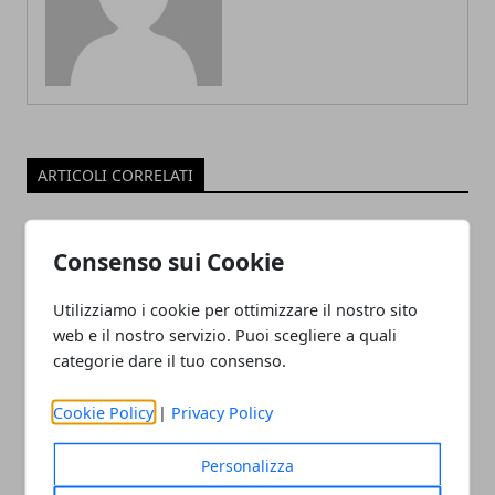
ARTICOLI CORRELATI
Consenso sui Cookie
Utilizziamo i cookie per ottimizzare il nostro sito
web e il nostro servizio. Puoi scegliere a quali
categorie dare il tuo consenso.
Cookie Policy
|
Privacy Policy
Come diventare wedding planner di
successo: guida completa per iniziare
Personalizza
una nuova carriera