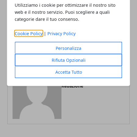
Utilizziamo i cookie per ottimizzare il nostro sito
web e il nostro servizio. Puoi scegliere a quali
Articolo Precedente
Articolo Successivo
categorie dare il tuo consenso.
Le tipologie di lampadine
Guida completa: Come
esistenti
organizzare un trasloco
Cookie Policy
|
Privacy Policy
perfetto
Personalizza
Rifiuta Opzionali
Accetta Tutto
Redazione