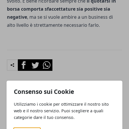
svolto. È bene ricordare sempre che
il quotarsi in
borsa comporta sfaccettature sia positive sia
negative
, ma se si vuole ambire a un business di
alto livello è strettamente necessario farlo.
Facebook
Twitter
Whatsapp
Consenso sui Cookie
Articolo Precedente
Articolo Successivo
Come lanciare un prodotto
Come far conoscere il
Utilizziamo i cookie per ottimizzare il nostro sito
sul mercato italiano
proprio brand sui social
web e il nostro servizio. Puoi scegliere a quali
network
categorie dare il tuo consenso.