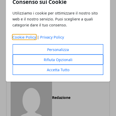
Consenso sui Cookie
Utilizziamo i cookie per ottimizzare il nostro sito
Facebook
Twitter
Whatsapp
web e il nostro servizio. Puoi scegliere a quali
categorie dare il tuo consenso.
Cookie Policy
|
Privacy Policy
Articolo Precedente
Articolo Successivo
Personalizza
Cosa bisogna fare per
Materiali per l'imballaggio:
quotarsi in borsa
quali sono i più utilizzati
Rifiuta Opzionali
Accetta Tutto
Redazione