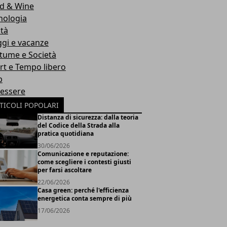
d & Wine
nologia
ità
ggi e vacanze
tume e Società
rt e Tempo libero
b
essere
TICOLI POPOLARI
Distanza di sicurezza: dalla teoria
del Codice della Strada alla
pratica quotidiana
30/06/2026
Comunicazione e reputazione:
come scegliere i contesti giusti
per farsi ascoltare
22/06/2026
Casa green: perché l'efficienza
energetica conta sempre di più
17/06/2026