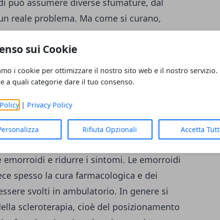
ndi può assumere diverse sfumature, dal
 un reale problema. Ma come si curano,
e di più ne abbiamo parlato con il
Dott.
enso sui Cookie
tudi a Roma
e Milano il quale ci ha dato
tili. In particolare, la terapia dipende dal
amo i cookie per ottimizzare il nostro sito web e il nostro servizio.
 Le emorroidi di primo grado vanno curate
re a quali categorie dare il tuo consenso.
 litri di acqua al giorno, e seguendo una
Policy
|
Privacy Policy
overa di grassi, junk food e fritti. Bisogna
ica per cercare di regolarizzare l’intestino,
Personalizza
Rifiuta Opzionali
Accetta Tut
ia l’assunzione di alcuni farmaci per
le emorroidi e ridurre i sintomi. Le
emorroidi
ce spesso la cura farmacologica e dei
ssere svolti in ambulatorio. In genere si
 della scleroterapia, cioè del posizionamento