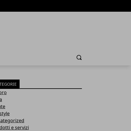
Cerca
TEGORIE
oro
a
ute
style
ategorized
otti e servizi