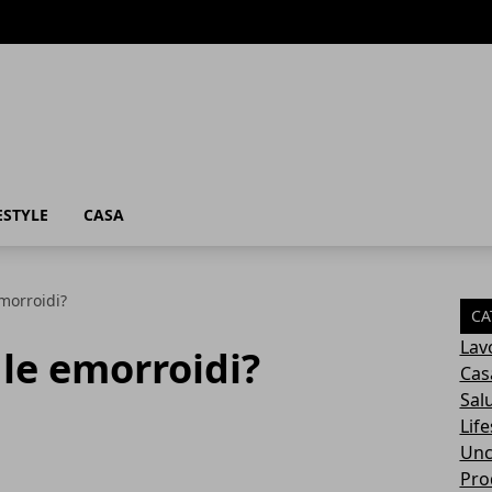
ESTYLE
CASA
emorroidi?
CA
Lav
 le emorroidi?
Cas
Sal
Life
Unc
Prod