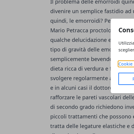
Il problema delle emorroidi qui
divenire un semplice fastidio ad
quindi, le emorroidi? Per sapern
Cons
Mario Petracca proctologo con s
qualche delucidazione e consigli u
Utilizzi
tipo di gravità delle emorroidi.
sceglie
semplicemente bevendo, almeno 2
Cookie 
dieta ricca di verdura e frutta e p
svolgere regolarmente attività fis
e in alcuni casi il dottore consigl
rafforzare le pareti vascolari del
di secondo grado
richiedono inve
piccoli trattamenti che possono e
tratta delle legature elastiche e