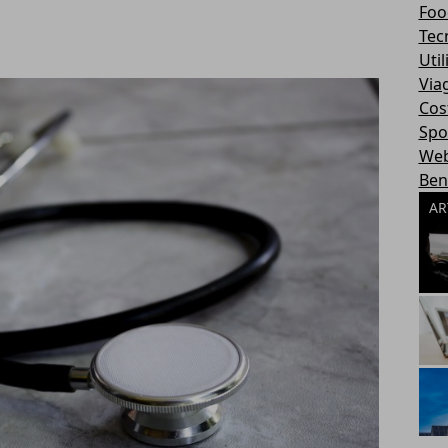
Foo
Tec
Util
Via
Cos
Spo
We
Ben
AR