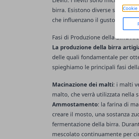
Lieviti: i
lieviti
sono microorganism
Cookie 
birra. Esistono diverse specie di l
che influenzano il gusto e il prof
Fasi di Produzione della Birra Art
La produzione della birra artig
delle quali fondamentale per otte
spieghiamo le principali fasi dell
Macinazione dei malti
: i malti 
malto, che verrà utilizzata nell
Ammostamento
: la farina di 
creare il mosto, una sostanza zuc
fermentazione della birra. Durant
mescolato continuamente per cir