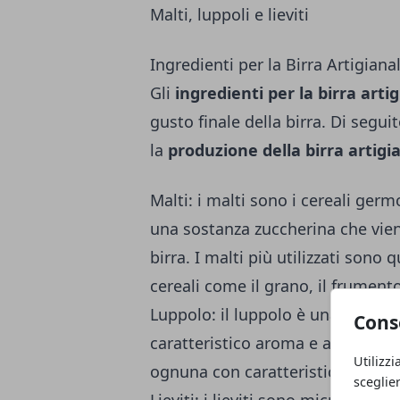
Malti, luppoli e lieviti
Ingredienti per la Birra Artigiana
Gli
ingredienti per la birra arti
gusto finale della birra. Di segui
la
produzione della birra artigi
Malti: i malti sono i
cereali
germog
una sostanza zuccherina che viene
birra. I malti più utilizzati sono 
cereali come il grano, il frumento
Luppolo: il luppolo è una pianta c
Cons
caratteristico aroma e amaro alla
Utilizzi
ognuna con caratteristiche organ
sceglie