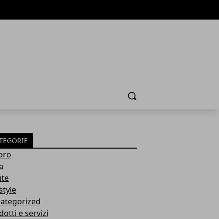
Cerca
TEGORIE
oro
a
ute
style
ategorized
otti e servizi