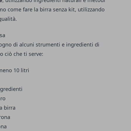
e
, utilizzando ingredienti naturali e metodi
emo come fare la birra senza kit, utilizzando
qualità.
asa
isogno di alcuni strumenti e ingredienti di
 ciò che ti serve:
meno 10 litri
ngredienti
tro
a birra
orona
ona