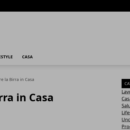
ESTYLE
CASA
e la Birra in Casa
CA
Lav
rra in Casa
Cas
Sal
Life
Unc
Prod