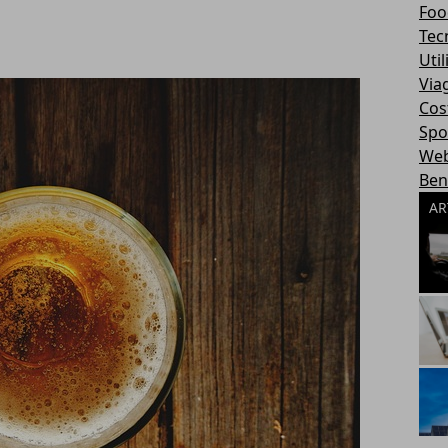
Foo
Tec
Util
Via
Cos
Spo
We
Ben
AR