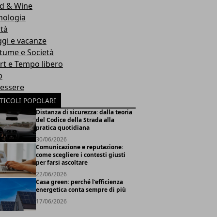
d & Wine
nologia
ità
ggi e vacanze
tume e Società
rt e Tempo libero
b
essere
TICOLI POPOLARI
Distanza di sicurezza: dalla teoria
del Codice della Strada alla
pratica quotidiana
30/06/2026
Comunicazione e reputazione:
come scegliere i contesti giusti
per farsi ascoltare
22/06/2026
Casa green: perché l'efficienza
energetica conta sempre di più
17/06/2026