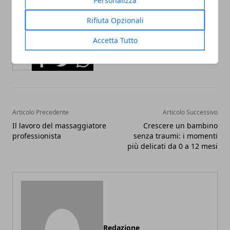
Personalizza
Rifiuta Opzionali
Accetta Tutto
Facebook
Twitter
Whatsapp
Articolo Precedente
Articolo Successivo
Il lavoro del massaggiatore
Crescere un bambino
professionista
senza traumi: i momenti
più delicati da 0 a 12 mesi
Redazione