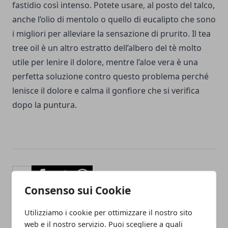
fastidio così intenso. Potete usare, al posto del talco,
anche l’olio di mentolo o quello di eucalipto che sono
i migliori per alleviare la sensazione di prurito. Il tea
tree oil è un altro estratto dell’albero del tè molto
utile per lenire il dolore, mentre l’aloe vera è una
perfetta soluzione contro questo problema perché
lenisce il dolore e calma il gonfiore che si verifica
dopo la puntura.
Facebook
Twitter
Whatsapp
Consenso sui Cookie
Utilizziamo i cookie per ottimizzare il nostro sito
web e il nostro servizio. Puoi scegliere a quali
Articolo Precedente
Articolo Successivo