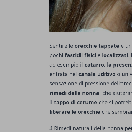
Sentire le
orecchie tappate
è un
pochi
fastidii fisici
e
localizzati
.
ad esempio il
catarro, la prese
entrata nel
canale uditivo
o un v
sensazione di pressione dell’ore
rimedi della nonna
, che aiutera
il
tappo di cerume
che si potreb
liberare le orecchie
che sembrano
4 Rimedi naturali della nonna per