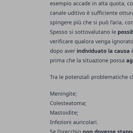
esempio accade in alta quota, com
canale uditivo è sufficiente ottur
spingere più che si può l’aria, c
Spesso si sottovalutano le
possi
verificare qualora venga ignorato
dopo aver
individuato la causa
è
prima che la situazione possa
ag
Tra le potenziali problematiche 
Meningite;
Colesteatoma;
Mastoidite;
Infezioni auricolari.
Se l’orecchio
non dovesse stapp