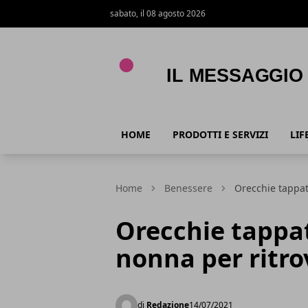
sabato, il 08 agosto 2026
Il Messaggio
HOME
PRODOTTI E SERVIZI
LIF
Home
Benessere
Orecchie tappat
Orecchie tappat
nonna per ritro
di
Redazione
14/07/2021