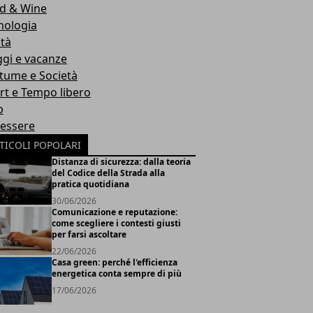
d & Wine
nologia
ità
ggi e vacanze
tume e Società
rt e Tempo libero
b
essere
TICOLI POPOLARI
Distanza di sicurezza: dalla teoria
del Codice della Strada alla
pratica quotidiana
30/06/2026
Comunicazione e reputazione:
come scegliere i contesti giusti
per farsi ascoltare
22/06/2026
Casa green: perché l'efficienza
energetica conta sempre di più
17/06/2026