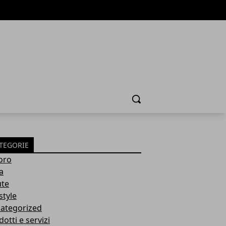
Cerca
TEGORIE
oro
a
ute
style
ategorized
otti e servizi