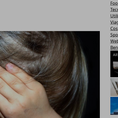
Foo
Tec
Util
Via
Cos
Spo
We
Ben
AR