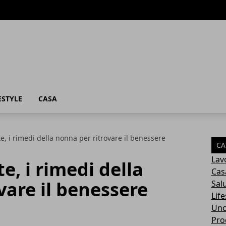
ESTYLE
CASA
e, i rimedi della nonna per ritrovare il benessere
CA
Lav
e, i rimedi della
Cas
vare il benessere
Sal
Life
Unc
Prod