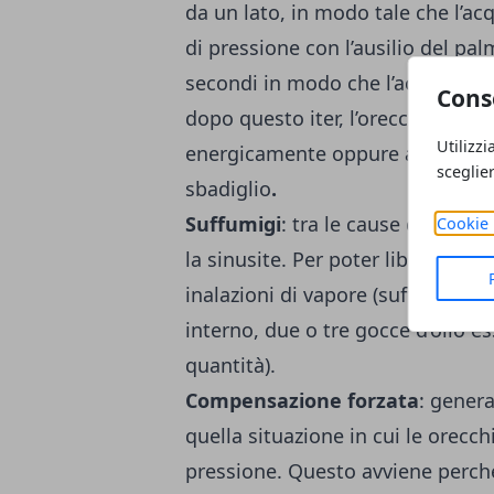
da un lato, in modo tale che l’acq
di pressione con l’ausilio del pa
secondi in modo che l’acqua defl
Cons
dopo questo iter, l’orecchio fos
Utilizzi
energicamente oppure aprire l
sceglie
sbadiglio
.
Suffumigi
: tra le cause delle ore
Cookie 
la sinusite. Per poter liberare il 
inalazioni di vapore (suffumigi), 
interno, due o tre gocce d’olio e
quantità).
Compensazione forzata
: gener
quella situazione in cui le orecch
pressione. Questo avviene perché