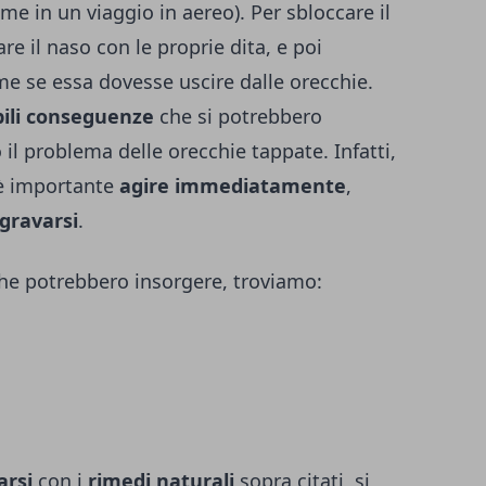
e in un viaggio in aereo). Per sbloccare il
are il naso con le proprie dita, e poi
ome se essa dovesse uscire dalle orecchie.
bili conseguenze
che si potrebbero
 il problema delle orecchie tappate. Infatti,
 importante
agire immediatamente
,
gravarsi
.
che potrebbero insorgere, troviamo:
arsi
con i
rimedi naturali
sopra citati, si