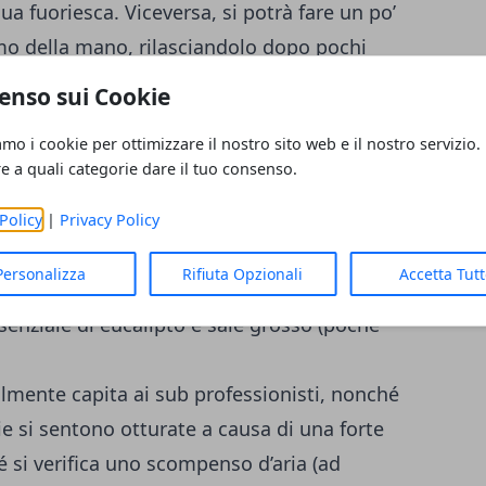
ua fuoriesca. Viceversa, si potrà fare un po’
lmo della mano, rilasciandolo dopo pochi
uisca. La chewin gum tornerà utile qualora
enso sui Cookie
se ancora tappato. Bisognerà masticare
amo i cookie per ottimizzare il nostro sito web e il nostro servizio.
a mandibola profondamente come per uno
re a quali categorie dare il tuo consenso.
cchie tappate, c’è di mezzo il raffreddore o
Policy
|
Privacy Policy
canale uditivo, si possono fare delle
Personalizza
Rifiuta Opzionali
Accetta Tut
facendo bollire l’acqua e mettere al suo
ssenziale di eucalipto e sale grosso (poche
almente capita ai sub professionisti, nonché
ie si sentono otturate a causa di una forte
 si verifica uno scompenso d’aria (ad