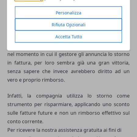
semplice storno in fattura.
Personalizza
Vi diciamo ciò perché, tanti clienti che hanno subito
Rifiuta Opzionali
un disservizio che sarebbe risarcibile tramite un
Accetta Tutto
vero rimborso, si accontentano anche di un
semplice storno. Non essendo esperti del settore,
nel momento in cui il gestore gli annuncia lo storno
in fattura, per loro sembra già una gran vittoria,
senza sapere che invece avrebbero diritto ad un
vero e proprio rimborso.
Infatti, la compagnia utilizza lo storno come
strumento per risparmiare, applicando uno sconto
sulle fatture future e non un rimborso effettivo sul
conto corrente.
Per ricevere la
nostra assistenza gratuita
ai fini di