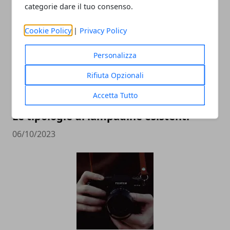
ARTICOLI CORRELATI
categorie dare il tuo consenso.
Cookie Policy
|
Privacy Policy
Personalizza
Rifiuta Opzionali
Accetta Tutto
Le tipologie di lampadine esistenti
06/10/2023