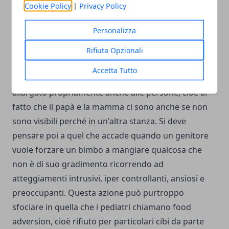
Cookie Policy
|
Privacy Policy
L'adulto però dovrebbe evitare di ripetere questa
Personalizza
azione, evitando anche di stancarsi nel raccogliere il
cucchiaino, perché con questo gioco il piccolo
Rifiuta Opzionali
apprende che l'oggetto continua ad esistere anche
Accetta Tutto
quando lui non lo vede, concetto che sarà poi
allargato propriamente anche alle persone, cioè al
fatto che il papà e la mamma ci sono anche se non
sono visibili perché in un'altra stanza. Si deve
pensare poi a quel che accade quando un genitore
vuole forzare un bimbo a mangiare qualcosa che
non è di suo gradimento ricorrendo ad
atteggiamenti intrusivi, iper controllanti, ansiosi e
preoccupanti. Questa azione può purtroppo
sfociare in quella che i pediatri chiamano food
adversion, cioè rifiuto per particolari cibi da parte