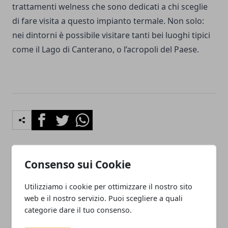
trattamenti welness che sono dedicati a chi sceglie
di fare visita a questo impianto termale. Non solo:
nei dintorni è possibile visitare tanti bei luoghi tipici
come il Lago di Canterano, o l’acropoli del Paese.
Facebook
Twitter
Whatsapp
Consenso sui Cookie
Articolo Precedente
Articolo Successivo
Le app ideali per chi ha
Come spedire un’auto: una
Utilizziamo i cookie per ottimizzare il nostro sito
cani e gatti: ecco quali
breve guida
web e il nostro servizio. Puoi scegliere a quali
sono
categorie dare il tuo consenso.