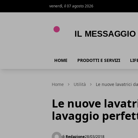
venerdì, il 07 agosto 2026
Il Messaggio
HOME
PRODOTTI E SERVIZI
LIF
Home
Utilità
Le nuove lavatrici d
Le nuove lavatr
lavaggio perfet
di
Redazione
28/03/2018