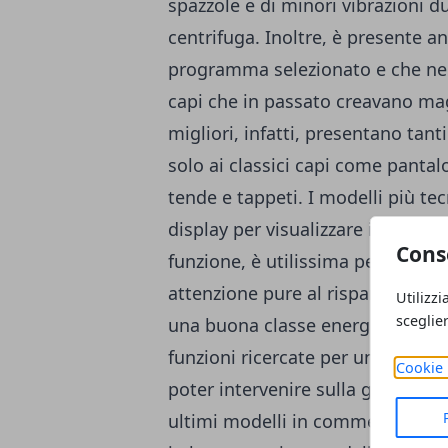
spazzole e di minori vibrazioni du
centrifuga. Inoltre, è presente 
programma selezionato e che ne 
capi che in passato creavano maggi
migliori, infatti, presentano tan
solo ai classici capi come pantal
tende e tappeti. I modelli più t
display per visualizzare il numero
Cons
funzione, è utilissima per scegli
attenzione pure al risparmio di en
Utilizzi
sceglie
una buona classe energetica colle
funzioni ricercate per un lavaggio
Cookie 
poter intervenire sulla gestione d
ultimi modelli in commercio, pr