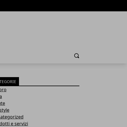
Cerca
TEGORIE
oro
a
ute
style
ategorized
otti e servizi