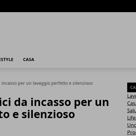
ESTYLE
CASA
a incasso per un lavaggio perfetto e silenzioso
CA
Lav
ici da incasso per un
Cas
to e silenzioso
Sal
Life
Unc
Prod