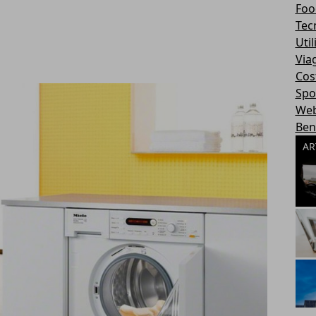
Foo
Tec
Util
Via
Cos
Spo
We
Ben
AR