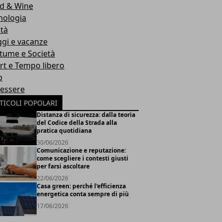
d & Wine
nologia
ità
ggi e vacanze
tume e Società
rt e Tempo libero
b
essere
TICOLI POPOLARI
Distanza di sicurezza: dalla teoria
del Codice della Strada alla
pratica quotidiana
30/06/2026
Comunicazione e reputazione:
come scegliere i contesti giusti
per farsi ascoltare
22/06/2026
Casa green: perché l'efficienza
energetica conta sempre di più
17/06/2026