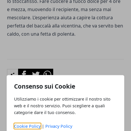
lo stoccafisso. Fare cuocere a fuoco dolce per 4 ore
e mezza, muovendo il recipiente, ma senza mai
mescolare. L’esperienza aiuta a capire la cottura
perfetta del baccalà alla vicentina, che va servito ben
caldo, con una fetta di polenta.
Facebook
Twitter
Whatsapp
Consenso sui Cookie
Utilizziamo i cookie per ottimizzare il nostro sito
Articolo Precedente
Articolo Successivo
web e il nostro servizio. Puoi scegliere a quali
Guida alla scelta dei
Come funziona la sigaretta
categorie dare il tuo consenso.
pavimenti in cotto
elettronica?
Cookie Policy
|
Privacy Policy