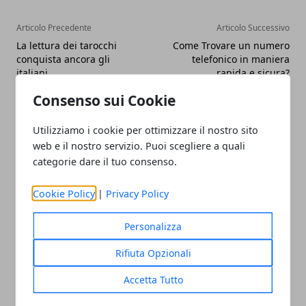
Articolo Precedente
Articolo Successivo
La lettura dei tarocchi
Come Trovare un numero
conquista ancora gli
telefonico in maniera
italiani
rapida e sicura?
Consenso sui Cookie
Utilizziamo i cookie per ottimizzare il nostro sito
web e il nostro servizio. Puoi scegliere a quali
categorie dare il tuo consenso.
Redazione
Cookie Policy
|
Privacy Policy
Personalizza
Rifiuta Opzionali
Accetta Tutto