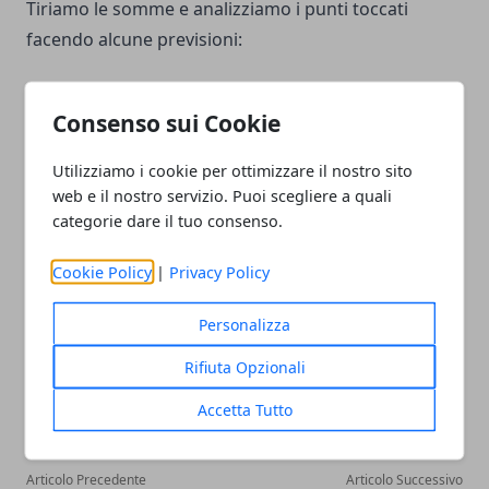
Tiriamo le somme e analizziamo i punti toccati
facendo alcune previsioni:
Le vendite online aumenteranno ma non
Consenso sui Cookie
elimineranno le vendite offline,
I grandi marketplace sono più un’opportunità che
Utilizziamo i cookie per ottimizzare il nostro sito
un problema per le piccole attività,
web e il nostro servizio. Puoi scegliere a quali
Le vendite online non sono per tutte le aziende.
categorie dare il tuo consenso.
Cookie Policy
|
Privacy Policy
Personalizza
Facebook
Twitter
Whatsapp
Rifiuta Opzionali
Accetta Tutto
Articolo Precedente
Articolo Successivo