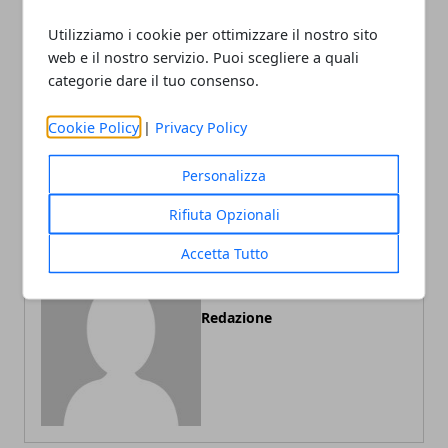
Utilizziamo i cookie per ottimizzare il nostro sito
web e il nostro servizio. Puoi scegliere a quali
categorie dare il tuo consenso.
Articolo Precedente
Articolo Successivo
Costruire una piscina
Fisiokinesiterapia: Di Cosa
Cookie Policy
|
Privacy Policy
interrata senza permessi:
si Tratta?
si può?
Personalizza
Rifiuta Opzionali
Accetta Tutto
Redazione