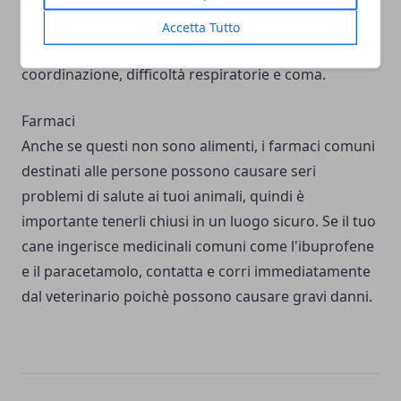
scaturiscono sono: vomito, diarrea, depressione del
Accetta Tutto
sistema nervoso centrale, problemi di
coordinazione, difficoltà respiratorie e coma.
Farmaci
Anche se questi non sono alimenti, i farmaci comuni
destinati alle persone possono causare seri
problemi di salute ai tuoi animali, quindi è
importante tenerli chiusi in un luogo sicuro. Se il tuo
cane ingerisce medicinali comuni come l'ibuprofene
e il paracetamolo, contatta e corri immediatamente
dal veterinario poichè possono causare gravi danni.