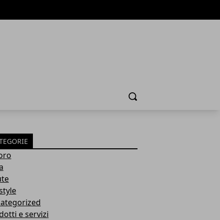
Cerca
TEGORIE
oro
a
ute
style
ategorized
otti e servizi