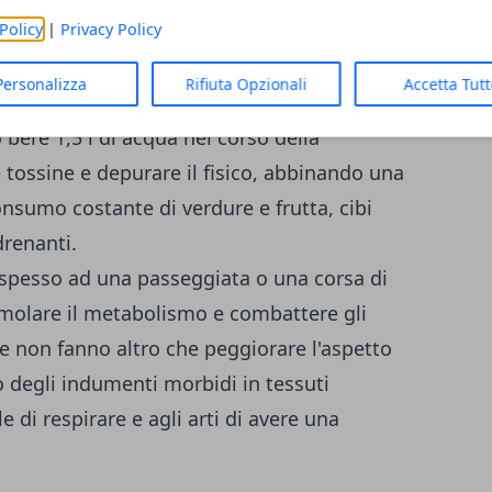
ontrastare la Cellulite?
Policy
|
Privacy Policy
stidioso squilibrio è possibile, basta
Personalizza
Rifiuta Opzionali
Accetta Tut
ortamentali da ripetere quotidianamente.
 bere 1,5 l di acqua nel corso della
 tossine e depurare il fisico, abbinando una
nsumo costante di verdure e frutta, cibi
drenanti.
 spesso ad una passeggiata o una corsa di
molare il metabolismo e combattere gli
he non fanno altro che peggiorare l'aspetto
ndo degli indumenti morbidi in tessuti
e di respirare e agli arti di avere una