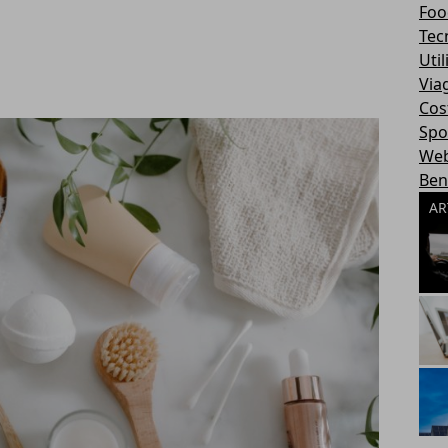
Foo
Tec
Util
Via
Cos
Spo
We
Ben
AR