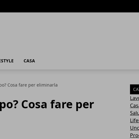
ESTYLE
CASA
ppo? Cosa fare per eliminarla
CA
Lav
ppo? Cosa fare per
Cas
Sal
Life
Unc
Prod