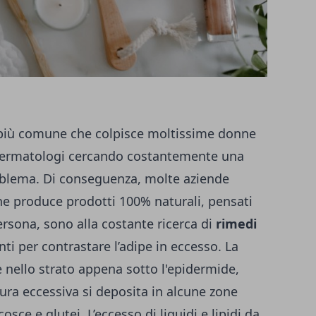
mo più comune che colpisce moltissime donne
dermatologi cercando costantemente una
roblema. Di conseguenza, molte aziende
e produce prodotti 100% naturali, pensati
persona, sono alla costante ricerca di
rimedi
i per contrastare l’adipe in eccesso. La
e nello strato appena sotto l'epidermide,
ura eccessiva si deposita in alcune zone
sce e glutei. L’eccesso di liquidi e lipidi da