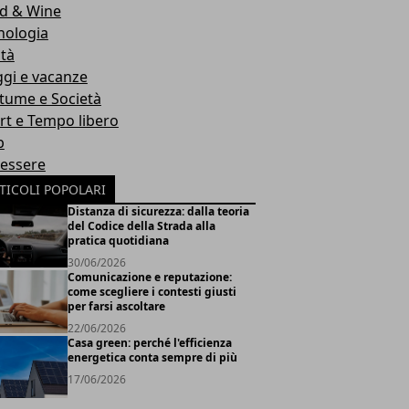
d & Wine
nologia
ità
ggi e vacanze
tume e Società
rt e Tempo libero
b
essere
TICOLI POPOLARI
Distanza di sicurezza: dalla teoria
del Codice della Strada alla
pratica quotidiana
30/06/2026
Comunicazione e reputazione:
come scegliere i contesti giusti
per farsi ascoltare
22/06/2026
Casa green: perché l'efficienza
energetica conta sempre di più
17/06/2026