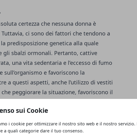
?
soluta certezza che nessuna donna è
 Tuttavia, ci sono dei fattori che tendono a
e la predisposizione genetica alla quale
gli sbalzi ormonali. Pertanto, cattive
ata, una vita sedentaria e l’eccesso di fumo
 sull’organismo e favoriscono la
re a questi aspetti, anche l’utilizzo di vestiti
 che peggiorare la situazione, favoriscono il
ritiche. Questo purtroppo, impedisce una
enso sui Cookie
 tende a rendere i tessuti della pelle meno
amo i cookie per ottimizzare il nostro sito web e il nostro servizio.
re a quali categorie dare il tuo consenso.