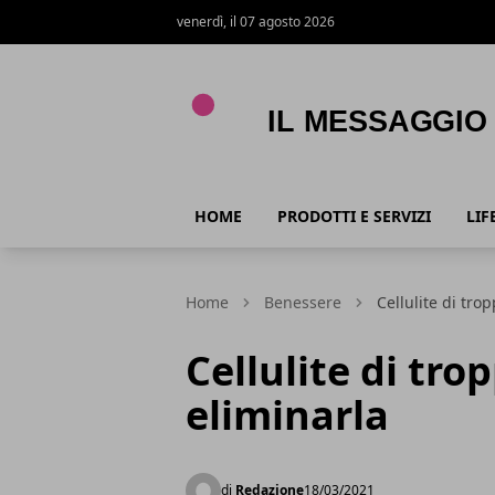
venerdì, il 07 agosto 2026
Il Messaggio
HOME
PRODOTTI E SERVIZI
LIF
Home
Benessere
Cellulite di tro
Cellulite di tro
eliminarla
di
Redazione
18/03/2021