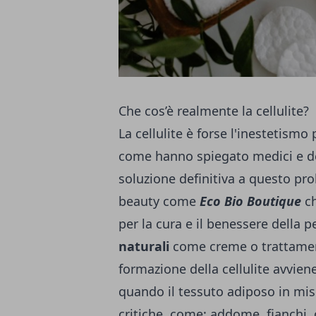
Che cos’è realmente la cellulite?
La cellulite è forse l'inestetis
come hanno spiegato medici e 
soluzione definitiva a questo p
beauty come
Eco Bio Boutique
ch
per la cura e il benessere della 
naturali
come creme o trattament
formazione della cellulite avvien
quando il tessuto adiposo in mis
critiche, come: addome, fianchi, co