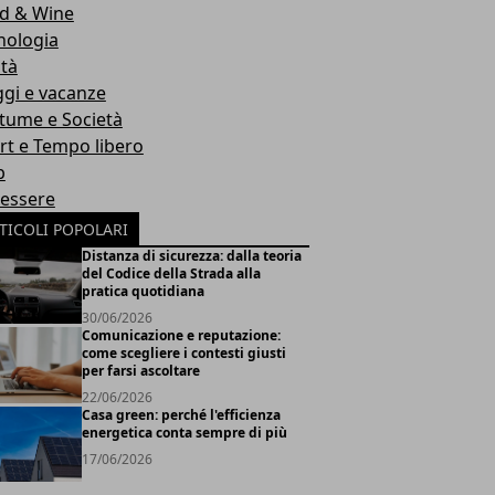
d & Wine
nologia
ità
ggi e vacanze
tume e Società
rt e Tempo libero
b
essere
TICOLI POPOLARI
Distanza di sicurezza: dalla teoria
del Codice della Strada alla
pratica quotidiana
30/06/2026
Comunicazione e reputazione:
come scegliere i contesti giusti
per farsi ascoltare
22/06/2026
Casa green: perché l'efficienza
energetica conta sempre di più
17/06/2026