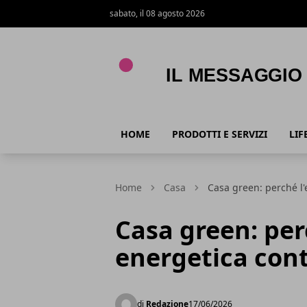
sabato, il 08 agosto 2026
Il Messaggio
HOME
PRODOTTI E SERVIZI
LIF
Home
Casa
Casa green: perché l'
Casa green: per
energetica cont
di
Redazione
17/06/2026