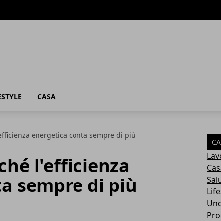
ESTYLE
CASA
efficienza energetica conta sempre di più
CA
Lav
ché l'efficienza
Cas
a sempre di più
Sal
Life
Unc
Prod