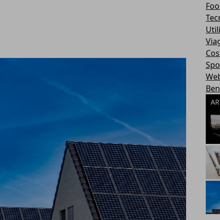
Foo
Tec
Util
Via
Cos
Spo
We
Ben
AR