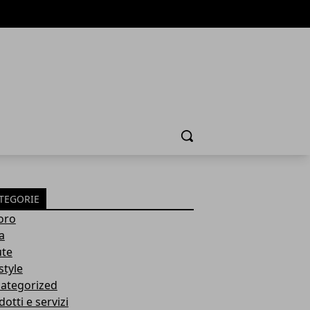
Cerca
TEGORIE
oro
a
ute
style
ategorized
otti e servizi