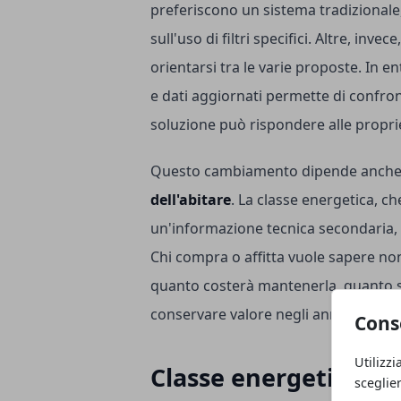
preferiscono un sistema tradizionale
sull'uso di filtri specifici. Altre, in
orientarsi tra le varie proposte. In e
e dati aggiornati permette di confron
soluzione può rispondere alle propri
Questo cambiamento dipende anche 
dell'abitare
. La classe energetica, c
un'informazione tecnica secondaria, og
Chi compra o affitta vuole sapere no
quanto costerà mantenerla, quanto s
conservare valore negli anni.
Cons
Utilizzi
Classe energetica e 
sceglie