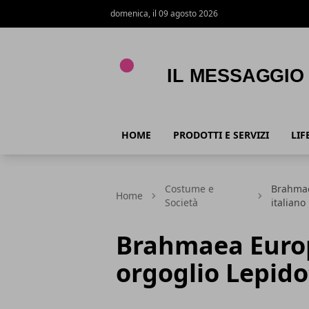
domenica, il 09 agosto 2026
Il Messaggio
HOME
PRODOTTI E SERVIZI
LIF
Costume e
Brahmae
Home
Società
italiano
Brahmaea Europ
orgoglio Lepido