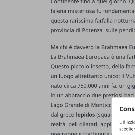
Continente fino a quel giorno. Q
falena misteriosa fu fondamental
questa rarissima farfalla notturn
provincia di Potenza, sulle pendi
Ma chi è davvero la Brahmaea E
La Brahmaea Europaea è una farfa
Questo piccolo insetto, della fam
un luogo altrettanto unico: il Vul
nato circa 750.000 anni fa, un gi
in un abbraccio due preziosi bacin
Lago Grande di Monticchio.
Scie
Cons
dal greco
lepidos
(squama) e
pt
Utilizzi
realtà, peli dilatati, appiattiti, 
sceglie
precisione e trattenute da apposi