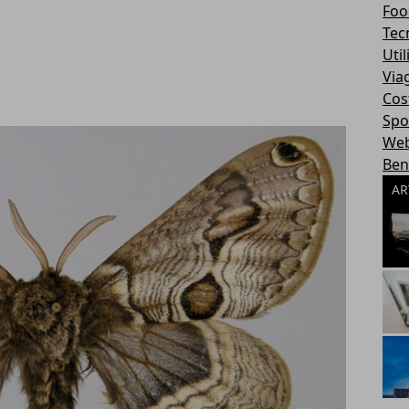
Foo
Tec
Util
Via
Cos
Spo
We
Ben
AR