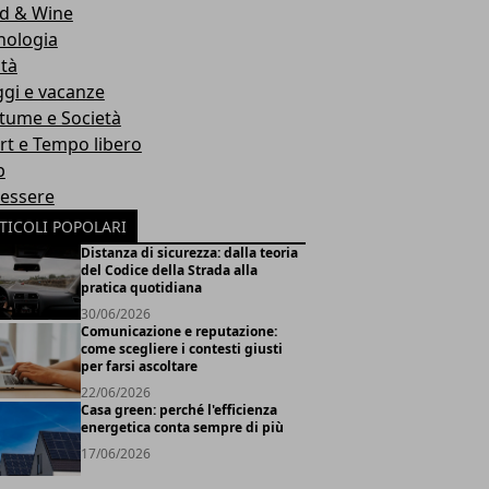
d & Wine
nologia
ità
ggi e vacanze
tume e Società
rt e Tempo libero
b
essere
TICOLI POPOLARI
Distanza di sicurezza: dalla teoria
del Codice della Strada alla
pratica quotidiana
30/06/2026
Comunicazione e reputazione:
come scegliere i contesti giusti
per farsi ascoltare
22/06/2026
Casa green: perché l'efficienza
energetica conta sempre di più
17/06/2026