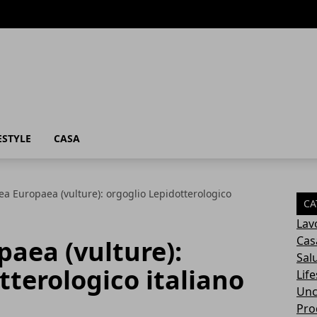
ESTYLE
CASA
a Europaea (vulture): orgoglio Lepidotterologico
CA
Lav
Cas
aea (vulture):
Sal
tterologico italiano
Life
Unc
Prod