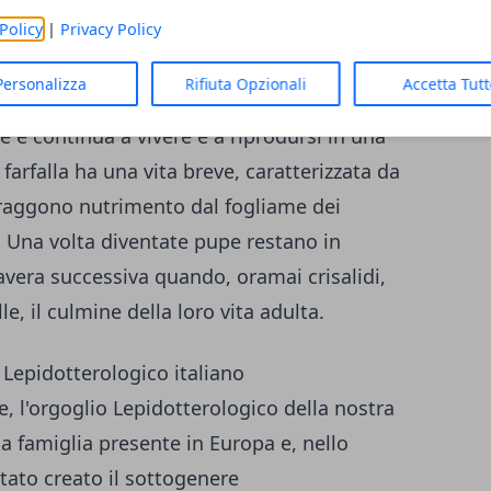
ca 8 cm. Ha un nome scientifico
Policy
|
Privacy Policy
amarla semplicemente farfalla o falena del
Personalizza
Rifiuta Opzionali
Accetta Tut
una guerriera, ha saputo resistere e
e e continua a vivere e a riprodursi in una
farfalla ha una vita breve, caratterizzata da
i traggono nutrimento dal fogliame dei
i. Una volta diventate pupe restano in
avera successiva quando, oramai crisalidi,
e, il culmine della loro vita adulta.
Lepidotterologico italiano
, l'orgoglio Lepidotterologico della nostra
ua famiglia presente in Europa e, nello
 stato creato il sottogenere