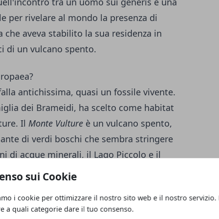
uell'incontro tra un uomo sui generis e una
e per rivelare al mondo la presenza di
a che aveva stabilito la sua residenza in
ci di un vulcano spento.
uropaea?
lla antichissima, quasi un fossile vivente.
iglia dei Brameidi, ha scelto come habitat
ture. Il
Monte Vulture
è un vulcano spento,
gante di verdi boschi che sembra stringere
i di acque minerali, il Lago Piccolo e il
ntificamente la Bramea è un
lepidottero
,
enso sui Cookie
eron
(ala). Le sue squame o scaglie sono, in
amo i cookie per ottimizzare il nostro sito web e il nostro servizio.
disposti sulla superficie alare con estrema
re a quali categorie dare il tuo consenso.
ti peduncoli. È una farfalla notturna, con