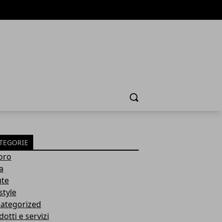
Cerca
TEGORIE
oro
a
ute
style
ategorized
otti e servizi