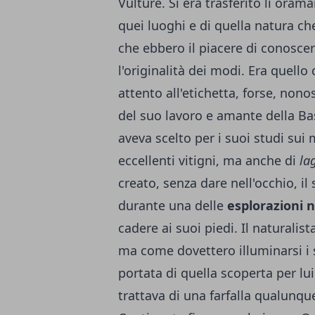
Vulture. Si era trasferito lì ora
quei luoghi e di quella natura ch
che ebbero il piacere di conoscer
l'originalità dei modi. Era quello
attento all'etichetta, forse, nono
del suo lavoro e amante della Bas
aveva scelto per i suoi studi sui 
eccellenti vitigni, ma anche di
la
creato, senza dare nell'occhio, il
durante una delle
esplorazioni 
cadere ai suoi piedi. Il naturalis
ma come dovettero illuminarsi i 
portata di quella scoperta per lu
trattava di una farfalla qualunqu