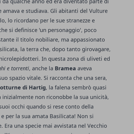
mai da qualche anno ed era diventato parte di
e amava e studiava. Gli abitanti del Vulture
lo, lo ricordano per le sue stranezze e
 che si definisce 'un personaggio', poco
stante il titolo nobiliare, ma appassionato
ilicata, la terra che, dopo tanto girovagare,
microlepidotteri. In questa zona di uliveti ed
ghi e torrenti
, anche la
Bramea
aveva
 suo spazio vitale. Si racconta che una sera,
notturne di Hartig
, la falena sembrò quasi
ta inizialmente non riconobbe la sua unicità,
suoi occhi quando si rese conto della
i e per la sua amata Basilicata! Non si
e. Era una specie mai avvistata nel Vecchio