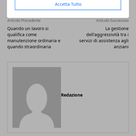
Accetta Tutto
Articolo Precedente
Articolo Successivo
Quando un lavoro si
La gestione
qualifica come
dell'aggressività tra i
manutenzione ordinaria e
servizi di assistenza agli
quando straordinaria
anziani
Redazione