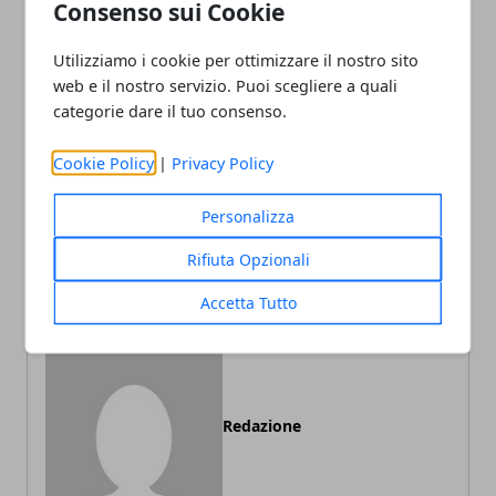
Consenso sui Cookie
Utilizziamo i cookie per ottimizzare il nostro sito
Facebook
Twitter
Whatsapp
web e il nostro servizio. Puoi scegliere a quali
categorie dare il tuo consenso.
Cookie Policy
|
Privacy Policy
Articolo Precedente
Articolo Successivo
Personalizza
I 10 migliori regali per un
Come scegliere il colore
motociclista
giusto per il matrimonio?
Rifiuta Opzionali
Accetta Tutto
Redazione