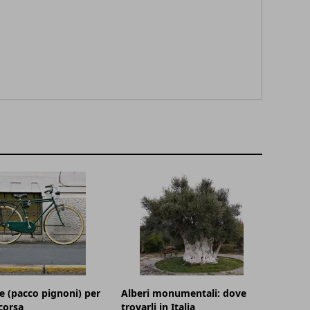
e (pacco pignoni) per
Alberi monumentali: dove
 corsa
trovarli in Italia