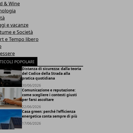
d & Wine
nologia
ità
ggi e vacanze
tume e Società
rt e Tempo libero
b
essere
TICOLI POPOLARI
Distanza di sicurezza: dalla teoria
del Codice della Strada alla
pratica quotidiana
30/06/2026
Comunicazione e reputazione:
come scegliere i contesti giusti
per farsi ascoltare
22/06/2026
Casa green: perché l'efficienza
energetica conta sempre di più
17/06/2026