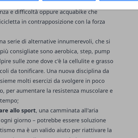
cquagym che compone esercizi aerobici ma
enza e difficoltà oppure acquabike che
cicletta in contrapposizione con la forza
a serie di alternative innumerevoli, che si
più consigliate sono aerobica, step, pump
lpire sulle zone dove c'è la cellulite e grasso
oli da tonificare. Una nuova disciplina da
insieme molti esercizi da svolgere in poco
ico, per aumentare la resistenza muscolare e
o tempo;
re allo sport
, una camminata all'aria
 ogni giorno – potrebbe essere soluzione
etismo ma è un valido aiuto per riattivare la