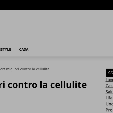
ESTYLE
CASA
ort migliori contro la cellulite
CA
Lav
i contro la cellulite
Cas
Sal
Life
Unc
Prod