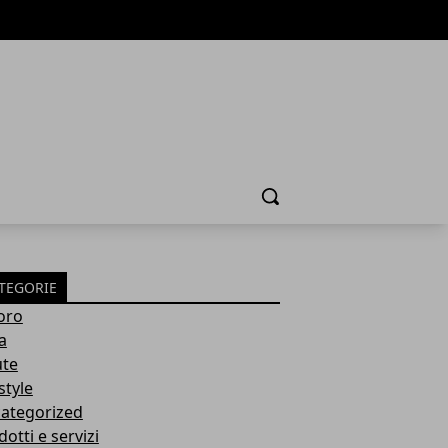
Cerca
TEGORIE
oro
a
ute
style
ategorized
otti e servizi