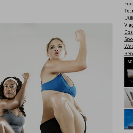
Foo
Tec
Util
Via
Cos
Spo
We
Ben
AR