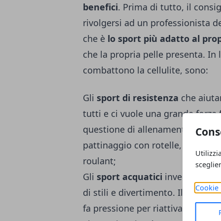
benefici
. Prima di tutto, il consi
rivolgersi ad un professionista de
che è
lo sport più adatto al propr
che la propria pelle presenta. In 
combattono la cellulite, sono:
Gli
sport di resistenza
che aiuta
tutti e ci vuole una grande forza 
questione di allenamento. Questi 
Cons
pattinaggio con rotelle, corsa,
Utilizzi
roulant;
sceglie
Gli
sport acquatici
invece sono a
Cookie 
di stili e divertimento. Il classic
fa pressione per riattivare la circ