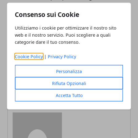
Consenso sui Cookie
Utilizziamo i cookie per ottimizzare il nostro sito
web e il nostro servizio. Puoi scegliere a quali
Facebook
Twitter
Whatsapp
categorie dare il tuo consenso.
Cookie Policy
|
Privacy Policy
Personalizza
Articolo Precedente
Articolo Successivo
Viaggi in pullman
Tour Stati Uniti: natura,
Rifiuta Opzionali
organizzati
città, mare o viaggio
tematico?
Accetta Tutto