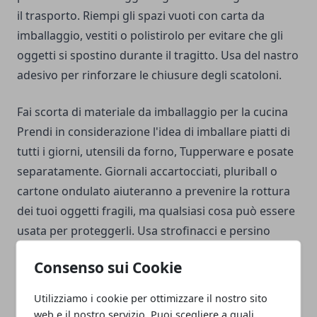
il trasporto. Riempi gli spazi vuoti con carta da
imballaggio, vestiti o polistirolo per evitare che gli
oggetti si spostino durante il tragitto. Usa del nastro
adesivo per rinforzare le chiusure degli scatoloni.
Fai scorta di materiale da imballaggio per la cucina
Prendi in considerazione l'idea di imballare piatti di
tutti i giorni, utensili da forno,
Tupperware
e posate
separatamente. Giornali accartocciati, pluriball o
cartone ondulato aiuteranno a prevenire la rottura
dei tuoi oggetti fragili, ma qualsiasi cosa può essere
usata per proteggerli. Usa strofinacci e persino
piatti di carta per creare tamponi. Ricorda, il
Consenso sui Cookie
cristallo, la porcellana, la ceramica e i quadri devono
essere accuratamente imballati con molta
Utilizziamo i cookie per ottimizzare il nostro sito
imbottitura. Imballa questi articoli in scatole più
web e il nostro servizio. Puoi scegliere a quali